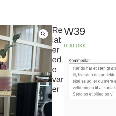
Re
W39
lat
0.00
DKK
er
ed
Kommentar
e
var
er