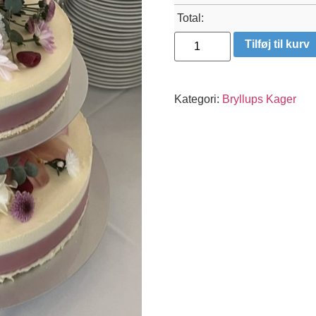
Total:
W39
Tilføj til kurv
antal
Kategori:
Bryllups Kager