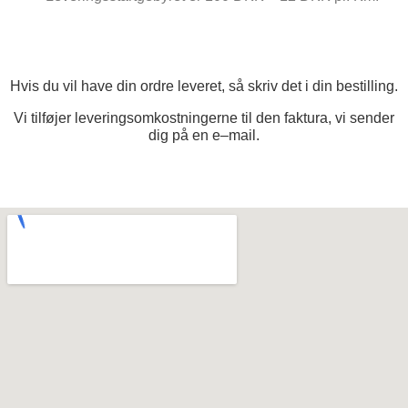
Hvis du vil have din ordre leveret, så
s
kriv de
t i din bestilling
.
Vi tilf
øjer leveringsomkostningerne til den faktura, vi sender
dig
på
en e
–
mail.