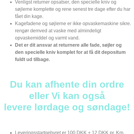
Venligst returner opsatser
, den specielle kniv og
søjlerne komplette
og rene senest tre dage efter du har
fået din kage.
Kagefadene
og søjlerne er ikke opvaskemaskine sikre.
rengør dem
ved
at vaske
med almindeligt
opvaskemiddel og
varmt vand.
Det er dit ansvar at returnere alle fade
, søjler og
den specielle kniv
komplet for at få dit depositum
fuldt ud
tilbage
.
Du kan afhente din ordre
eller
Vi kan også
levere
l
ørdage og søndage!
Leveringsstartgebyret er 100 DKK + 12 DKK pr. Km.